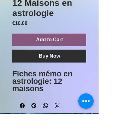
12 Maisons en
astrologie
Price
€10.00
Add to Cart
Buy Now
Fiches mémo en
astrologie: 12
maisons
Ceci est un produit
numérique. Après
validation de votre
paiement, vous
recevrez un e-mail
© 2021 Astro-Soin Ed-Vie •